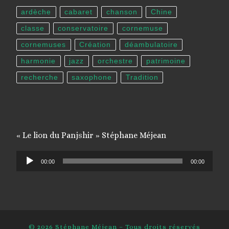
ardèche
cabaret
chanson
Chine
classe
conservatoire
cornemuse
cornemuses
Création
déambulatoire
harmonie
jazz
orchestre
patrimoine
recherche
saxophone
Tradition
« Le lion du Panjshir » Stéphane Méjean
Lecteur
00:00
00:00
audio
© 2026
Stéphane Méjean
– Tous droits réservés