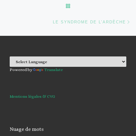
RETOUR À LA LISTE DES
Ar
LE SYNDROME DE L’ARDÈCHE
Powered by
Translate
Mentions légales & CVG
Nuage de mots