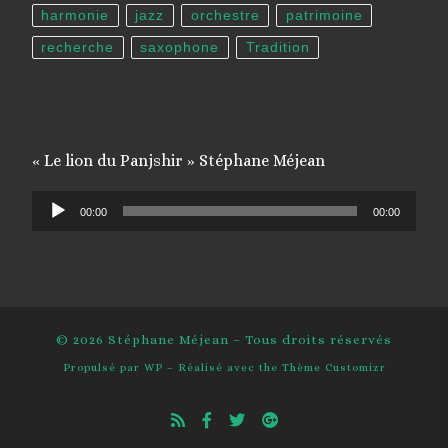
harmonie
jazz
orchestre
patrimoine
recherche
saxophone
Tradition
« Le lion du Panjshir » Stéphane Méjean
Lecteur
00:00
00:00
audio
© 2026
Stéphane Méjean
– Tous droits réservés
Propulsé par
WP
– Réalisé avec the
Thème Customizr