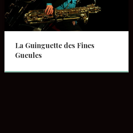
déguste un met délicat. Parce qu’il aime offrir […]
La Guinguette des Fines
Gueules