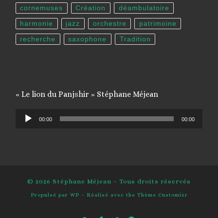
cornemuses
Création
déambulatoire
harmonie
jazz
orchestre
patrimoine
recherche
saxophone
Tradition
« Le lion du Panjshir » Stéphane Méjean
Lecteur
00:00
00:00
audio
© 2026
Stéphane Méjean
– Tous droits réservés
Propulsé par
WP
– Réalisé avec the
Thème Customizr