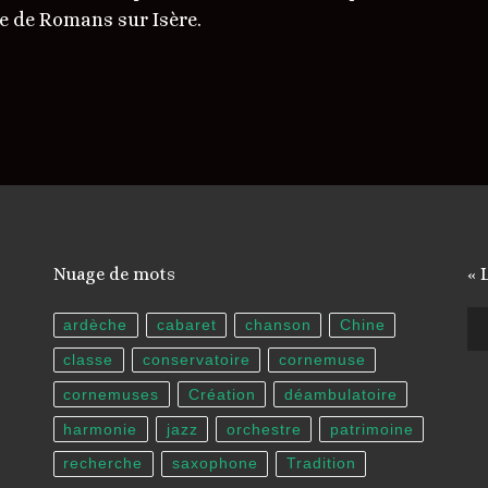
ue de Romans sur Isère.
Nuage de mots
« 
Le
ardèche
cabaret
chanson
Chine
au
classe
conservatoire
cornemuse
cornemuses
Création
déambulatoire
harmonie
jazz
orchestre
patrimoine
recherche
saxophone
Tradition