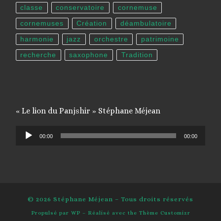
classe
conservatoire
cornemuse
cornemuses
Création
déambulatoire
harmonie
jazz
orchestre
patrimoine
recherche
saxophone
Tradition
« Le lion du Panjshir » Stéphane Méjean
Lecteur
00:00
00:00
audio
© 2026
Stéphane Méjean
– Tous droits réservés
Propulsé par
WP
– Réalisé avec the
Thème Customizr