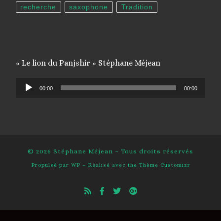
recherche
saxophone
Tradition
« Le lion du Panjshir » Stéphane Méjean
Lecteur
00:00
00:00
audio
© 2026
Stéphane Méjean
– Tous droits réservés
Propulsé par
WP
– Réalisé avec the
Thème Customizr