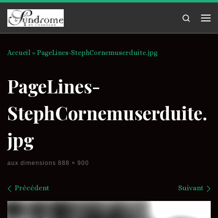
Passer au contenu
Search
Me
Accueil
»
PageLines-StephCornemuserduite.jpg
PageLines-
StephCornemuserduite.
jpg
aux dimensions
888 × 900
Navigation des images
Précédent
Suivant