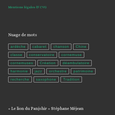
Mentions légales & CVG
Nuage de mots
ardèche
cabaret
chanson
Chine
classe
conservatoire
cornemuse
cornemuses
Création
déambulatoire
harmonie
jazz
orchestre
patrimoine
recherche
saxophone
Tradition
« Le lion du Panjshir » Stéphane Méjean