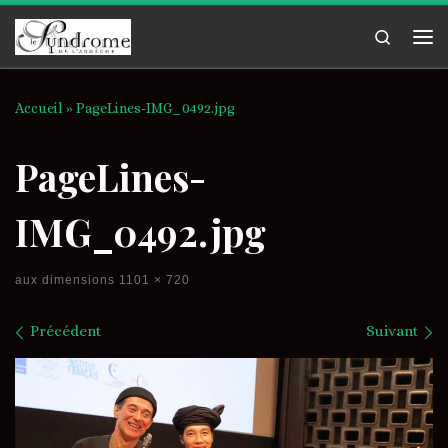
Passer au contenu
Search
Me
Accueil
»
PageLines-IMG_0492.jpg
PageLines-
IMG_0492.jpg
aux dimensions
1101 × 720
Navigation des images
Précédent
Suivant