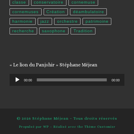
classe
conservatoire
cornemuse
cornemuses
Création
déambulatoire
harmonie
jazz
orchestre
patrimoine
recherche
saxophone
Tradition
« Le lion du Panjshir » Stéphane Méjean
Lecteur
00:00
00:00
audio
© 2026
Stéphane Méjean
– Tous droits réservés
Propulsé par
WP
– Réalisé avec the
Thème Customizr