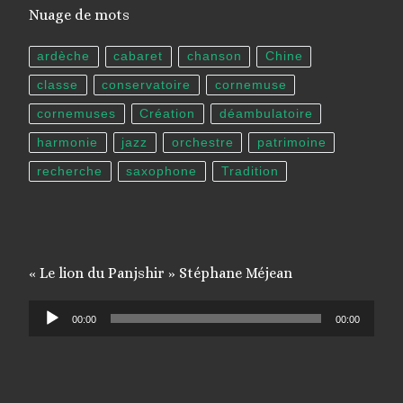
Nuage de mots
ardèche
cabaret
chanson
Chine
classe
conservatoire
cornemuse
cornemuses
Création
déambulatoire
harmonie
jazz
orchestre
patrimoine
recherche
saxophone
Tradition
« Le lion du Panjshir » Stéphane Méjean
Lecteur
00:00
00:00
audio