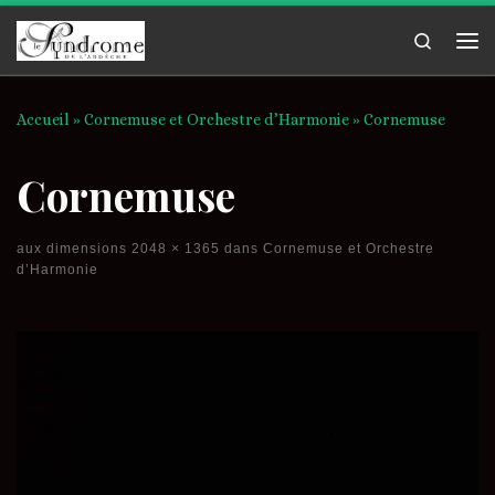
Passer au contenu
Search
Me
Accueil
»
Cornemuse et Orchestre d’Harmonie
»
Cornemuse
Cornemuse
aux dimensions
2048 × 1365
dans
Cornemuse et Orchestre
d’Harmonie
Navigation des images